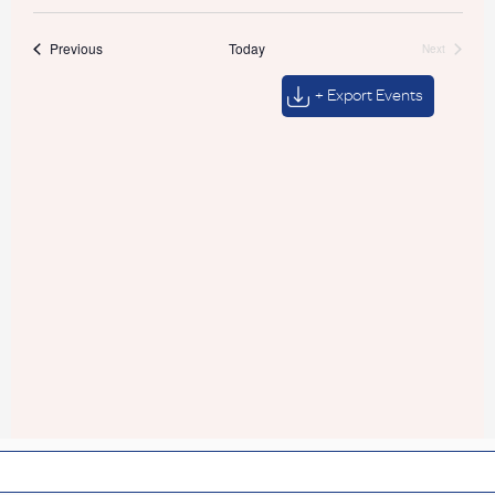
Events
Previous
Today
Next
Events
+ Export Events