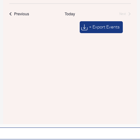
Events
Previous
Today
Next
Events
+ Export Events