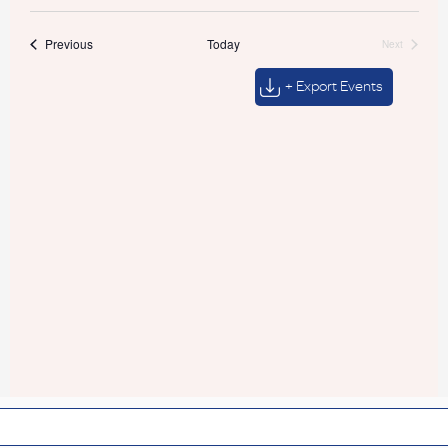
Events
Previous
Today
Next
Events
+ Export Events