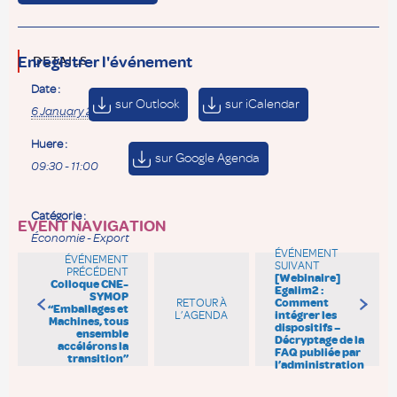
Enregistrer l'événement
DETAILS
Date :
sur Outlook
sur iCalendar
6 January 2022
Huere :
sur Google Agenda
09:30 - 11:00
Catégorie :
EVENT NAVIGATION
Économie - Export
ÉVÉNEMENT
ÉVÉNEMENT
SUIVANT
PRÉCÉDENT
[Webinaire]
Colloque CNE-
Egalim2 :
SYMOP
RETOUR À
Comment
“Emballages et
L’AGENDA
intégrer les
Machines, tous
dispositifs –
ensemble
Décryptage de la
accélérons la
FAQ publiée par
transition”
l’administration