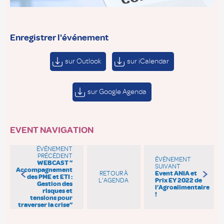
Enregistrer l'événement
sur Outlook
sur iCalendar
sur Google Agenda
EVENT NAVIGATION
ÉVÉNEMENT
PRÉCÉDENT
ÉVÉNEMENT
WEBCAST ”
SUIVANT
Accompagnement
RETOUR À
Event ANIA et
des PME et ETI :
L’AGENDA
Prix EY 2022 de
Gestion des
l’Agroalimentaire
risques et
!
tensions pour
traverser la crise”