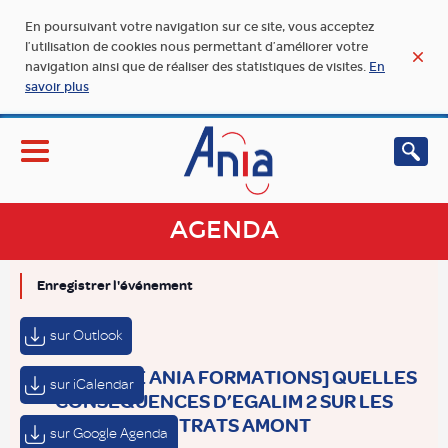
En poursuivant votre navigation sur ce site, vous acceptez
l’utilisation de cookies nous permettant d’améliorer votre
navigation ainsi que de réaliser des statistiques de visites.
En
savoir plus
AGENDA
Enregistrer l'événement
sur Outlook
[WEBINAIRE ANIA FORMATIONS] QUELLES
sur iCalendar
CONSÉQUENCES D’EGALIM 2 SUR LES
CONTRATS AMONT
sur Google Agenda