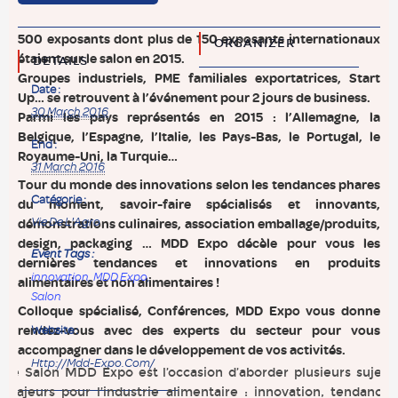
500 exposants dont plus de 150 exposants internationaux
ORGANIZER
étaient sur le salon en 2015.
DETAILS
Groupes industriels, PME familiales exportatrices, Start
Date :
Up… se retrouvent à l’événement pour 2 jours de business.
30 March 2016
Parmi les pays représentés en 2015 : l’Allemagne, la
Belgique, l’Espagne, l’Italie, les Pays-Bas, le Portugal, le
End :
Royaume-Uni, la Turquie…
31 March 2016
Tour du monde des innovations selon les tendances phares
Catégorie :
du moment, savoir-faire spécialisés et innovants,
Vie De L'Agro
démonstrations culinaires, association emballage/produits,
design, packaging … MDD Expo décèle pour vous les
Event Tags :
dernières tendances et innovations en produits
innovation
,
MDD Expo
,
alimentaires et non alimentaires !
Salon
Colloque spécialisé, Conférences, MDD Expo vous donne
rendez-vous avec des experts du secteur pour vous
Website :
accompagner dans le développement de vos activités.
Http://mdd-Expo.com/
Le Salon MDD Expo est l’occasion d’aborder plusieurs sujets
majeurs pour l’industrie alimentaire : innovation, tendance,