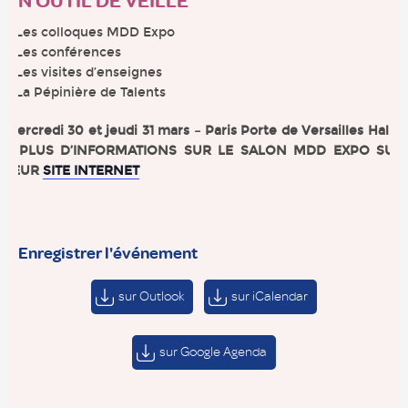
UN OUTIL DE VEILLE
> Les colloques MDD Expo
> Les conférences
> Les visites d’enseignes
> La Pépinière de Talents
Mercredi 30 et jeudi 31 mars – Paris Porte de Versailles Hall 4
– PLUS D’INFORMATIONS SUR LE SALON MDD EXPO SUR
LEUR
SITE INTERNET
Enregistrer l'événement
sur Outlook
sur iCalendar
sur Google Agenda