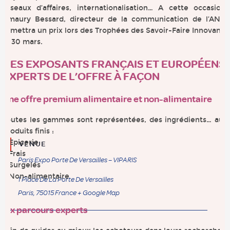
réseaux d’affaires, internationalisation… A cette occasion,
Amaury Bessard, directeur de la communication de l’ANIA
remettra un prix lors des Trophées des Savoir-Faire Innovants
le 30 mars.
DES EXPOSANTS FRANÇAIS ET EUROPÉENS
EXPERTS DE L’OFFRE À FAÇON
Une offre premium alimentaire et non-alimentaire
Toutes les gammes sont représentées, des ingrédients… aux
produits finis :
> Epicerie
VENUE
> Frais
Paris Expo Porte De Versailles – VIPARIS
> Surgelés
> Non-alimentaire
1 Place De La Porte De Versailles
Paris
,
75015
France
+ Google Map
Six parcours experts