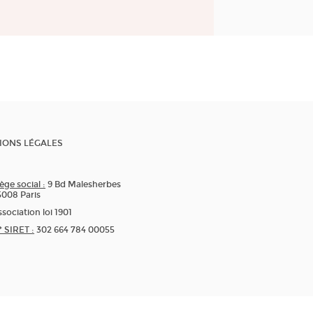
IONS LÉGALES
ège social :
9 Bd Malesherbes
5008 Paris
sociation loi 1901
* SIRET :
302 664 784 00055