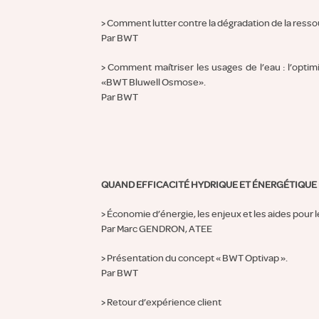
> Comment lutter contre la dégradation de la ressou
Par BWT
> Comment maîtriser les usages de l’eau : l’opti
«BWT Bluwell Osmose».
Par BWT
QUAND EFFICACITÉ HYDRIQUE ET ÉNERGÉTIQUE
> Économie d’énergie, les enjeux et les aides pour l
Par Marc GENDRON, ATEE
> Présentation du concept « BWT Optivap ».
Par BWT
> Retour d’expérience client