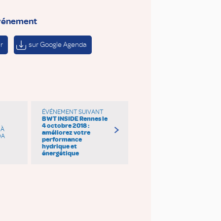
événement
r
sur Google Agenda
ÉVÉNEMENT SUIVANT
BWT INSIDE Rennes le
4 octobre 2018 :
 À
améliorez votre
DA
performance
hydrique et
énergétique