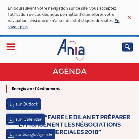
En poursuivant votre navigation sur ce site, vous acceptez
l’utilisation de cookies nous permettant d’améliorer votre
navigation ainsi que de réaliser des statistiques de visites.
En
savoir plus
AGENDA
Enregistrer l'événement
sur Outlook
FORMATION “FAIRE LE BILAN ET PRÉPARER
sur iCalendar
EFFICACEMENT LES NÉGOCIATIONS
COMMERCIALES 2018”
sur Google Agenda