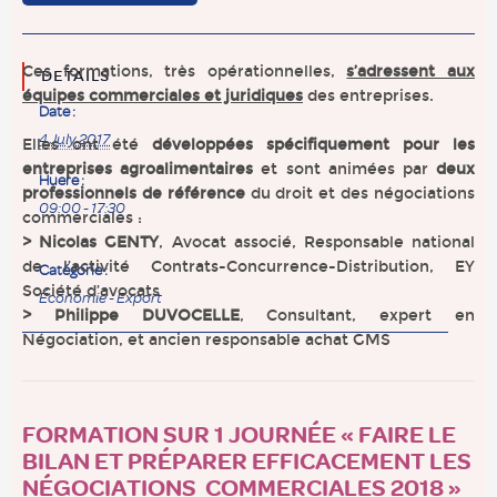
Ces formations, très opérationnelles,
s’adressent aux
DETAILS
équipes commerciales et juridiques
des entreprises.
Date :
4 July 2017
Elles ont été
développées spécifiquement pour les
entreprises agroalimentaires
et sont animées par
deux
Huere :
professionnels de référence
du droit et des négociations
09:00 - 17:30
commerciales :
> Nicolas GENTY
, Avocat associé, Responsable national
de l’activité Contrats-Concurrence-Distribution, EY
Catégorie :
Société d’avocats
Économie - Export
> Philippe DUVOCELLE
, Consultant, expert en
Négociation, et ancien responsable achat GMS
FORMATION SUR 1 JOURNÉE « FAIRE LE
BILAN ET PRÉPARER EFFICACEMENT LES
NÉGOCIATIONS COMMERCIALES 201
8 »