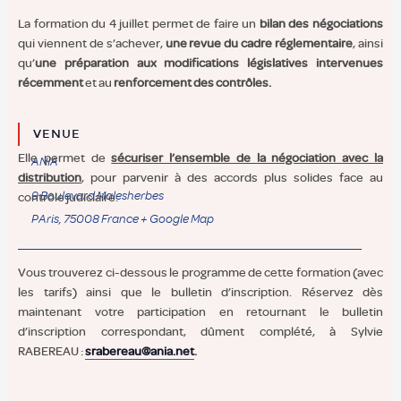
La formation du 4 juillet permet de faire un
bilan des négociations
qui viennent de s’achever,
une revue du cadre réglementaire
, ainsi
qu’
une préparation aux modifications législatives intervenues
récemment
et au
renforcement des contrôles.
VENUE
Elle permet de
sécuriser l’ensemble de la négociation avec la
ANIA
distribution
, pour parvenir à des accords plus solides face au
9 Boulevard Malesherbes
contrôle judiciaire.
PAris
,
75008
France
+ Google Map
Vous trouverez ci-dessous le programme de cette formation (avec
les tarifs) ainsi que le bulletin d’inscription. Réservez dès
maintenant votre participation en retournant le bulletin
d’inscription correspondant, dûment complété, à Sylvie
RABEREAU :
srabereau@ania.net
.