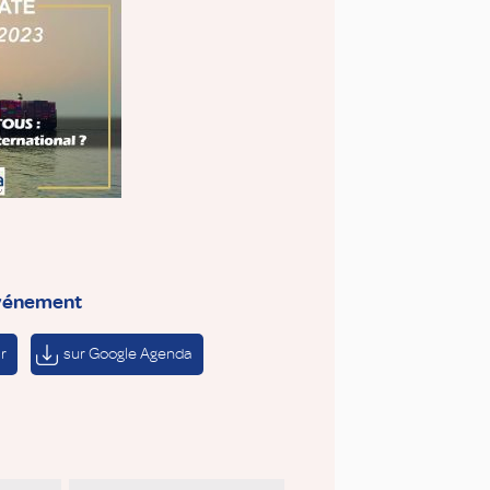
événement
r
sur Google Agenda