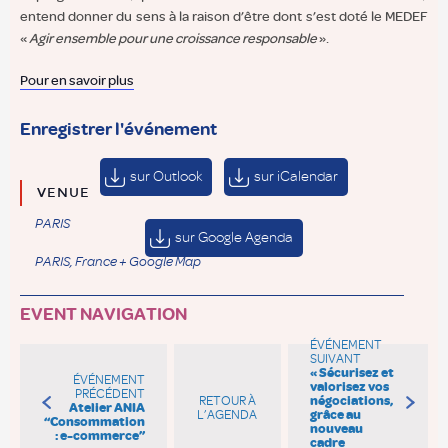
entend donner du sens à la raison d’être dont s’est doté le MEDEF
«
Agir ensemble pour une croissance responsable
».
Pour en savoir plus
Enregistrer l'événement
sur Outlook
sur iCalendar
VENUE
PARIS
sur Google Agenda
PARIS
,
France
+ Google Map
EVENT NAVIGATION
ÉVÉNEMENT
SUIVANT
« Sécurisez et
ÉVÉNEMENT
valorisez vos
PRÉCÉDENT
RETOUR À
négociations,
Atelier ANIA
L’AGENDA
grâce au
“Consommation
nouveau
: e-commerce”
cadre