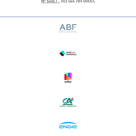
N* SIRET :
302 664 784 00055