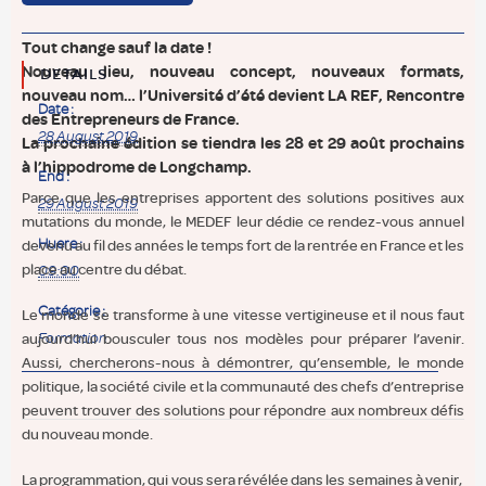
Tout change sauf la date !
Nouveau lieu, nouveau concept, nouveaux formats,
DETAILS
nouveau nom… l’Université d’été devient LA REF, Rencontre
Date :
des Entrepreneurs de France.
28 August 2019
La prochaine édition se tiendra les 28 et 29 août prochains
à l’hippodrome de Longchamp.
End :
Parce que les entreprises apportent des solutions positives aux
29 August 2019
mutations du monde, le MEDEF leur dédie ce rendez-vous annuel
Huere :
devenu au fil des années le temps fort de la rentrée en France et les
place au centre du débat.
09:00
Catégorie :
Le monde se transforme à une vitesse vertigineuse et il nous faut
aujourd’hui bousculer tous nos modèles pour préparer l’avenir.
Formation
Aussi, chercherons-nous à démontrer, qu’ensemble, le monde
politique, la société civile et la communauté des chefs d’entreprise
peuvent trouver des solutions pour répondre aux nombreux défis
du nouveau monde.
La programmation, qui vous sera révélée dans les semaines à venir,