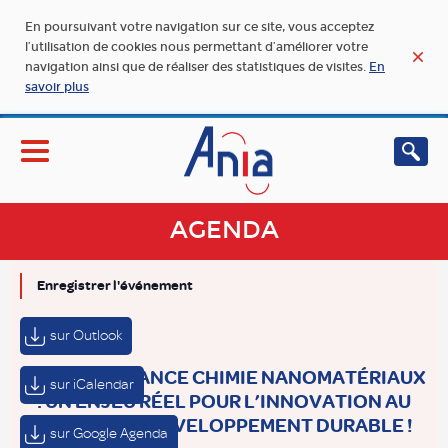
En poursuivant votre navigation sur ce site, vous acceptez
l’utilisation de cookies nous permettant d’améliorer votre
navigation ainsi que de réaliser des statistiques de visites.
En
savoir plus
AGENDA
Enregistrer l'événement
sur Outlook
JOURNÉE FRANCE CHIMIE NANOMATÉRIAUX
sur iCalendar
: UN ENJEU RÉEL POUR L’INNOVATION AU
SERVICE DU DÉVELOPPEMENT DURABLE !
sur Google Agenda