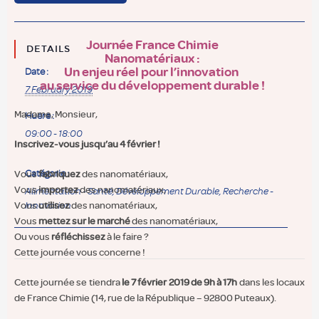
Journée France Chimie
DETAILS
Nanomatériaux :
Un enjeu réel pour l’innovation
Date :
au service du développement durable !
7 February 2019
Madame, Monsieur,
Huere :
09:00 - 18:00
Inscrivez-vous jusqu’au 4 février !
Vous
Catégorie :
fabriquez
des nanomatériaux,
Vous
importez
des nanomatériaux,
Alimentation - Santé
,
Développement Durable
,
Recherche -
Vous
utilisez
des nanomatériaux,
Innovation
Vous
mettez sur le marché
des nanomatériaux,
Ou vous
réfléchissez
à le faire ?
Cette journée vous concerne !
Cette journée se tiendra
le 7 février 2019 de 9h à 17h
dans les locaux
de France Chimie (14, rue de la République – 92800 Puteaux).