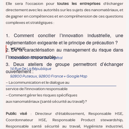
Elle sera l’occasion pour
toutes les entreprises
d’échanger
directement avec les autorités sur les sujets des nanomatériaux, et
de gagner en compétences et en compréhension de ces questions
complexes et stratégiques :
Comment concilier l’innovation industrielle, une
réglementation exigeante et le principe de précaution ?
De la caractérisation au management du risque dans
VENUE
l’innovation responsable
Association Chimie Du Végétal
Deux ateliers de groupe permettront d’échanger
14 Rue De La République
ouvertement :
92800 Puteaux
,
92800
France
+ Google Map
– La communication et le dialogue au
service de l’innovation responsable
– Comment gérer les risques spécifiques
aux nanomatériaux (santé sécurité au travail) ?
Public visé
: Directeur d’établissement, Responsable HSE,
Coordonnateur HSE, Responsable Product stewardship,
Responsable santé sécurité au travail, Hygiéniste industriel,