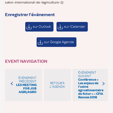
salon-international-de-lagriculture-2/
Enregistrer l'événement
sur Outlook
sur iCalendar
sur Google Agenda
EVENT NAVIGATION
ÉVÉNEMENT
SUIVANT
ÉVÉNEMENT
Conférence «
PRÉCÉDENT
RETOUR À
Les enjeux de
LES MEETING
L’AGENDA
l’usine
FOR JOB
agroalimentaire
AGRI/AGRO
du futur » – CFIA
Rennes 2018