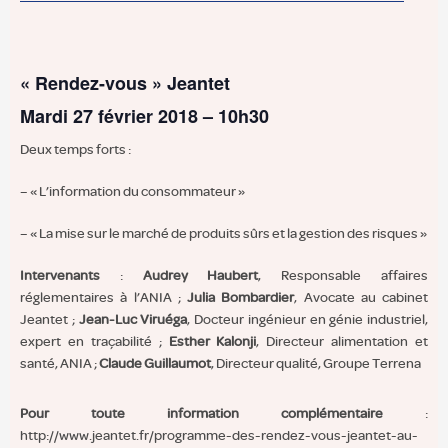
« Rendez-vous » Jeantet
Mardi 27 février 2018 – 10h30
Deux temps forts :
– « L’information du consommateur »
– « La mise sur le marché de produits sûrs et la gestion des risques »
Intervenants
:
Audrey Haubert
, Responsable affaires
réglementaires à l’ANIA ;
Julia Bombardier
, Avocate au cabinet
Jeantet ;
Jean-Luc Viruéga
, Docteur ingénieur en génie industriel,
expert en traçabilité ;
Esther Kalonji
, Directeur alimentation et
santé, ANIA ;
Claude Guillaumot
, Directeur qualité, Groupe Terrena
Pour toute information complémentaire
:
http://www.jeantet.fr/programme-des-rendez-vous-jeantet-au-