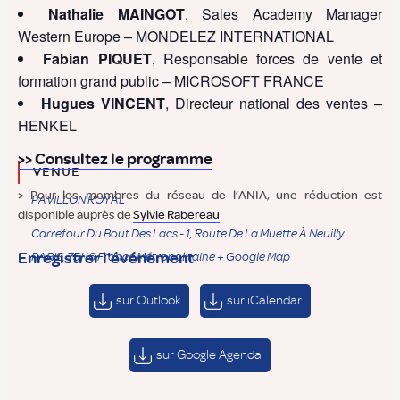
Nathalie MAINGOT
, Sales Academy Manager
Western Europe – MONDELEZ INTERNATIONAL
Fabian PIQUET
, Responsable forces de vente et
formation grand public – MICROSOFT FRANCE
Hugues VINCENT
, Directeur national des ventes –
HENKEL
>> Consultez le programme
VENUE
> Pour les membres du réseau de l’ANIA, une réduction est
PAVILLON ROYAL
disponible auprès de
Sylvie Rabereau
Carrefour Du Bout Des Lacs - 1, Route De La Muette À Neuilly
Enregistrer l'événement
PARIS
,
75116
France Métropolitaine
+ Google Map
sur Outlook
sur iCalendar
sur Google Agenda