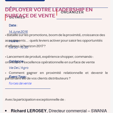
DÉPLOYER VOTRE LEADERSHIP EN
ORGANIZER
SURFACE DE VENTE
DETAILS
Date :
14 June 2016
• Bataille sur les promotions, boom de la proximité, croissance des
assortiments… : quels leviers activer pour saisir les opportunités
Huere :
d’affaires à l’horizon 2017 ?
08:30 - 16:30
• Lancement de produit, expérience shopper, commando :
Catégorie :
orchestrer l’excellence opérationnelle en surface de vente
Vie De L'Agro
• Comment gagner en proximité relationnelle et devenir le
Event Tags :
partenaire clé de vos clients distributeurs ?
forces de vente
Avec la participation exceptionnelle de :
Richard LEROSEY
, Directeur commercial – SWANIA