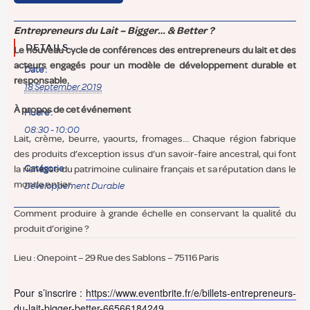
Entrepreneurs du Lait – Bigger… & Better ?
DETAILS
Le nouveau cycle de conférences des entrepreneurs du lait et des
acteurs engagés pour un modèle de développement durable et
Date :
responsable.
18 September 2019
À propos de cet événement
Huere :
08:30 - 10:00
Lait, crème, beurre, yaourts, fromages… Chaque région fabrique
des produits d’exception issus d’un savoir-faire ancestral, qui font
la richesse du patrimoine culinaire français et sa réputation dans le
Catégorie :
monde entier.
Développement Durable
Comment produire à grande échelle en conservant la qualité du
produit d’origine ?
Lieu : Onepoint – 29 Rue des Sablons – 75116 Paris
Pour s’inscrire :
https://www.eventbrite.fr/e/billets-entrepreneurs-
du-lait-bigger-better-66566184249