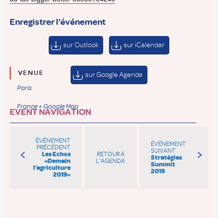
Enregistrer l'événement
sur Outlook
sur iCalendar
VENUE
sur Google Agenda
Paris
France
+ Google Map
EVENT NAVIGATION
ÉVÉNEMENT
ÉVÉNEMENT
PRÉCÉDENT
SUIVANT
Les Echos
RETOUR À
Stratégies
«Demain
L’AGENDA
Summit
l’agriculture
2019
2019»