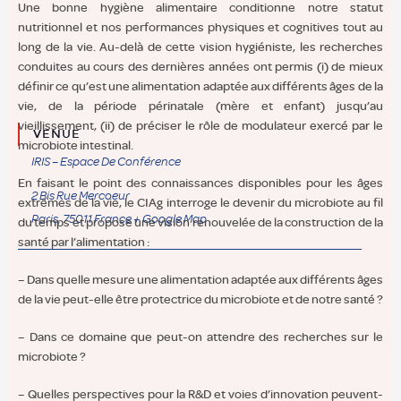
Une bonne hygiène alimentaire conditionne notre statut
nutritionnel et nos performances physiques et cognitives tout au
long de la vie. Au-delà de cette vision hygiéniste, les recherches
conduites au cours des dernières années ont permis (i) de mieux
définir ce qu’est une alimentation adaptée aux différents âges de la
vie, de la période périnatale (mère et enfant) jusqu’au
vieillissement, (ii) de préciser le rôle de modulateur exercé par le
VENUE
microbiote intestinal.
IRIS – Espace De Conférence
En faisant le point des connaissances disponibles pour les âges
2 Bis Rue Mercoeur
extrêmes de la vie, le CIAg interroge le devenir du microbiote au fil
Paris
,
75011
France
+ Google Map
du temps et propose une vision renouvelée de la construction de la
santé par l’alimentation :
– Dans quelle mesure une alimentation adaptée aux différents âges
de la vie peut-elle être protectrice du microbiote et de notre santé ?
– Dans ce domaine que peut-on attendre des recherches sur le
microbiote ?
– Quelles perspectives pour la R&D et voies d’innovation peuvent-