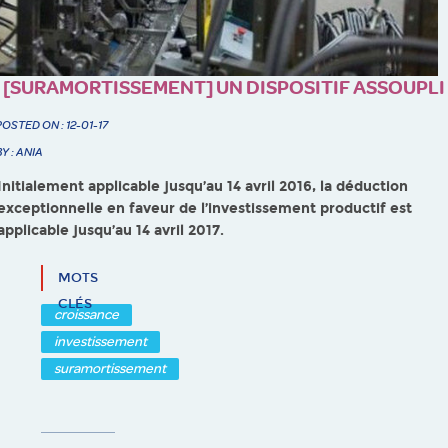
[SURAMORTISSEMENT] UN DISPOSITIF ASSOUPLI
POSTED ON : 12-01-17
BY : ANIA
Initialement applicable jusqu’au 14 avril 2016, la déduction
exceptionnelle en faveur de l’investissement productif est
applicable jusqu’au 14 avril 2017.
MOTS
CLÉS
croissance
investissement
suramortissement