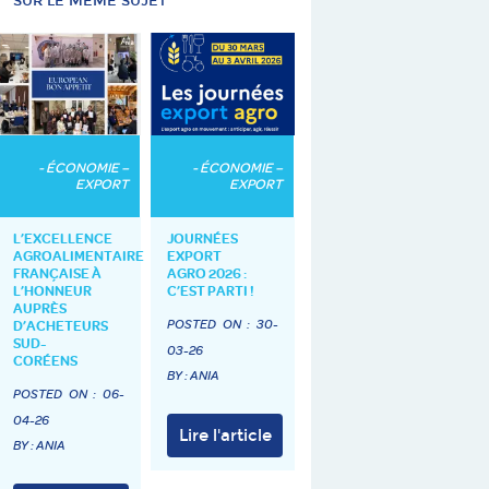
SUR LE MÊME SUJET
- ÉCONOMIE –
- ÉCONOMIE –
EXPORT
EXPORT
L’EXCELLENCE
JOURNÉES
AGROALIMENTAIRE
EXPORT
FRANÇAISE À
AGRO 2026 :
L’HONNEUR
C’EST PARTI !
AUPRÈS
POSTED ON :
30-
D’ACHETEURS
SUD-
03-26
CORÉENS
BY : ANIA
POSTED ON :
06-
04-26
Lire l'article
BY : ANIA