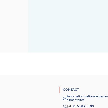
CONTACT
Association nationale des in
alimentaires
Tel :
01 53 83 86 00