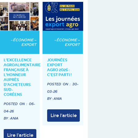
- ÉCONOMIE –
- ÉCONOMIE –
EXPORT
EXPORT
L’EXCELLENCE
JOURNÉES
AGROALIMENTAIRE
EXPORT
FRANÇAISE À
AGRO 2026 :
L’HONNEUR
C’EST PARTI !
AUPRÈS
POSTED ON :
30-
D’ACHETEURS
SUD-
03-26
CORÉENS
BY : ANIA
POSTED ON :
06-
04-26
Lire l'article
BY : ANIA
Lire l'article