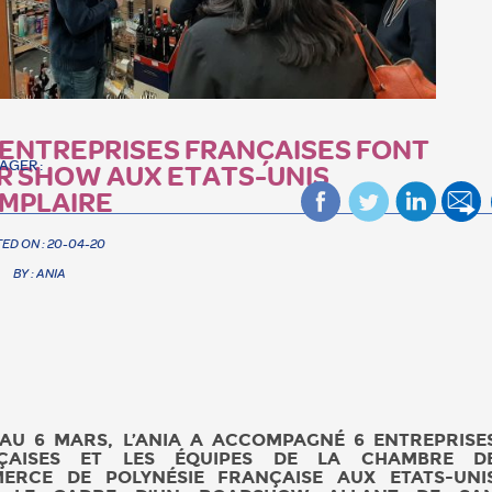
 ENTREPRISES FRANÇAISES FONT
AGER :
R SHOW AUX ETATS-UNIS
MPLAIRE
ED ON : 20-04-20
BY : ANIA
 AU 6 MARS, L’ANIA A ACCOMPAGNÉ 6 ENTREPRISE
ÇAISES ET LES ÉQUIPES DE LA CHAMBRE D
ERCE DE POLYNÉSIE FRANÇAISE AUX ETATS-UNI