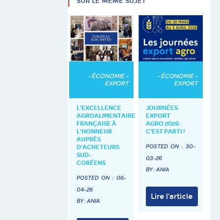
SUR LE MÊME SUJET
- ÉCONOMIE –
- ÉCONOMIE –
EXPORT
EXPORT
L’EXCELLENCE
JOURNÉES
AGROALIMENTAIRE
EXPORT
FRANÇAISE À
AGRO 2026 :
L’HONNEUR
C’EST PARTI !
AUPRÈS
POSTED ON :
30-
D’ACHETEURS
SUD-
03-26
CORÉENS
BY : ANIA
POSTED ON :
06-
04-26
Lire l'article
BY : ANIA