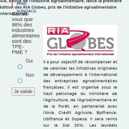
RIA, Revue de l’Industrie Agroalimentaire, lance la première
MINI-
édition des RIA Globes, prix de l’initiative agroalimentaire
SONDAGE
Saviez-
internationale.
vous que
98% des
industries
alimentaires
sont des
TPE-
PME ?
Oui
Il a pour objectif de récompenser et
de valoriser les initiatives originales
de développement à l’international
Non
des entreprises agroalimentaires
françaises. Il est organisé sous le
haut patronage du ministère de
l’Agriculture, de l’Agroalimentaire et
de la Forêt, en partenariat avec
l’Ania, Crédit Agricole, Bpifrance,
Ubifrance et Sopexa. Il sera remis
sur le Sial 2014. Les lauréats