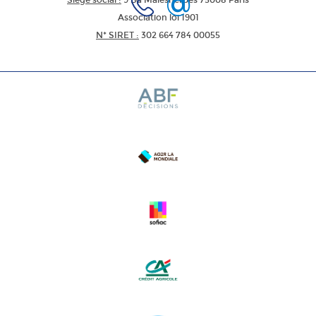
Siège social :
9 Bd Malesherbes 75008 Paris
Association loi 1901
N* SIRET :
302 664 784 00055