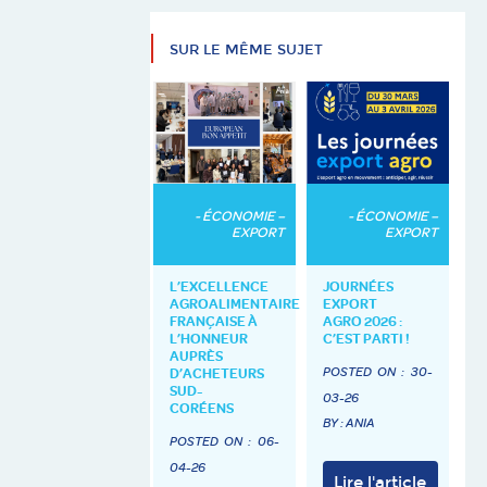
SUR LE MÊME SUJET
- ÉCONOMIE –
- ÉCONOMIE –
EXPORT
EXPORT
L’EXCELLENCE
JOURNÉES
AGROALIMENTAIRE
EXPORT
FRANÇAISE À
AGRO 2026 :
L’HONNEUR
C’EST PARTI !
AUPRÈS
POSTED ON :
30-
D’ACHETEURS
SUD-
03-26
CORÉENS
BY : ANIA
POSTED ON :
06-
04-26
Lire l'article