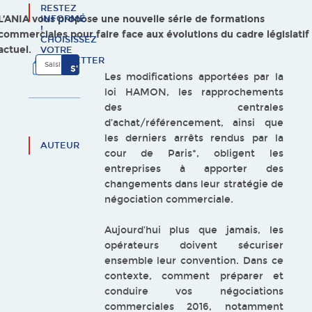
RESTEZ
L’ANIA vous propose une nouvelle série de formations
INFORMÉ
!
commerciales pour faire face aux évolutions du cadre législatif
CHOISISSEZ
actuel.
VOTRE
NEWSLETTER
Les modifications apportées par la
loi HAMON, les rapprochements
des centrales
d’achat/référencement, ainsi que
les derniers arrêts rendus par la
AUTEUR
cour de Paris*, obligent les
entreprises à apporter des
changements dans leur stratégie de
négociation commerciale.
Aujourd’hui plus que jamais, les
opérateurs doivent sécuriser
ensemble leur convention. Dans ce
contexte, comment préparer et
conduire vos négociations
commerciales 2016, notamment