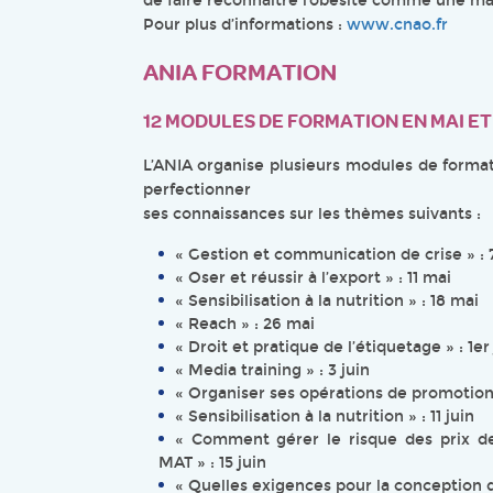
de faire reconnaître l’obésité comme une ma
Pour plus d’informations :
www.cnao.fr
ANIA FORMATION
12 MODULES DE FORMATION EN MAI ET 
L’ANIA organise plusieurs modules de format
perfectionner
ses connaissances sur les thèmes suivants :
« Gestion et communication de crise » : 
« Oser et réussir à l’export » : 11 mai
« Sensibilisation à la nutrition » : 18 mai
« Reach » : 26 mai
« Droit et pratique de l’étiquetage » : 1er
« Media training » : 3 juin
« Organiser ses opérations de promotion 
« Sensibilisation à la nutrition » : 11 juin
« Comment gérer le risque des prix de
MAT » : 15 juin
« Quelles exigences pour la conception de