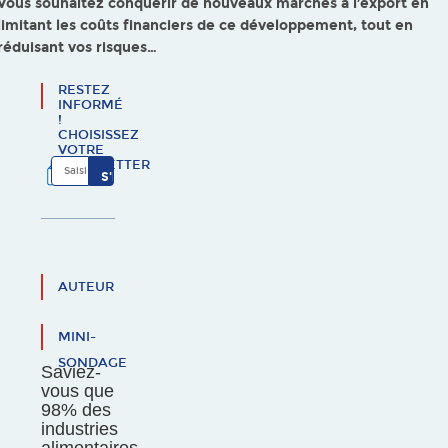
Vous souhaitez conquérir de nouveaux marchés à l’export en
limitant les coûts financiers de ce développement, tout en
réduisant vos risques…
RESTEZ
INFORMÉ
!
CHOISISSEZ
VOTRE
NEWSLETTER
AUTEUR
MINI-
SONDAGE
Saviez-
vous que
98% des
industries