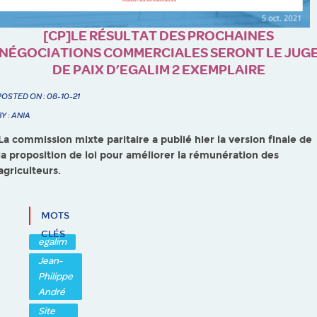
[CP]LE RÉSULTAT DES PROCHAINES
NÉGOCIATIONS COMMERCIALES SERONT LE JUG
DE PAIX D’EGALIM 2 EXEMPLAIRE
POSTED ON : 08-10-21
BY : ANIA
La commission mixte paritaire a publié hier la version finale de
la proposition de loi pour améliorer la rémunération des
agriculteurs.
MOTS
CLÉS
egalim
Jean-
Philippe
André
Site