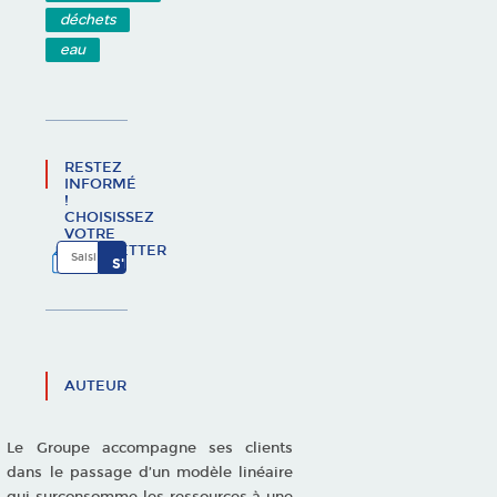
déchets
eau
RESTEZ
INFORMÉ
!
CHOISISSEZ
VOTRE
NEWSLETTER
AUTEUR
Le Groupe accompagne ses clients
dans le passage d’un modèle linéaire
qui surconsomme les ressources à une