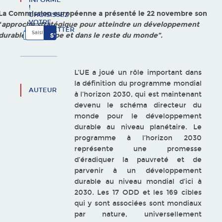
INFORMÉ
!
La Commission européenne a présenté le 22 novembre son
CHOISISSEZ
VOTRE
“
approche stratégique pour atteindre un développement
NEWSLETTER
durable en Europe et dans le reste du monde”.
L’UE a joué un rôle important dans
la définition du programme mondial
AUTEUR
à l’horizon 2030, qui est maintenant
devenu le schéma directeur du
monde pour le développement
durable au niveau planétaire. Le
programme à l’horizon 2030
représente une promesse
d’éradiquer la pauvreté et de
parvenir à un développement
durable au niveau mondial d’ici à
2030. Les 17 ODD et les 169 cibles
qui y sont associées sont mondiaux
par nature, universellement