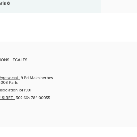
ris 8
IONS LÉGALES
ège social :
9 Bd Malesherbes
5008 Paris
sociation loi 1901
* SIRET :
302 664 784 00055