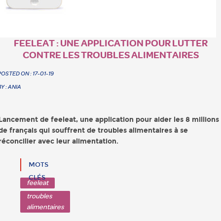
FEELEAT : UNE APPLICATION POUR LUTTER
CONTRE LES TROUBLES ALIMENTAIRES
POSTED ON : 17-01-19
BY : ANIA
Lancement de feeleat, une application pour aider les 8 millions
de français qui souffrent de troubles alimentaires à se
réconcilier avec leur alimentation.
MOTS
CLÉS
feeleat
troubles
alimentaires