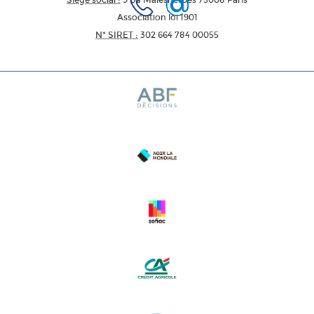
Siège social :
9 Bd Malesherbes 75008 Paris
Association loi 1901
N* SIRET :
302 664 784 00055