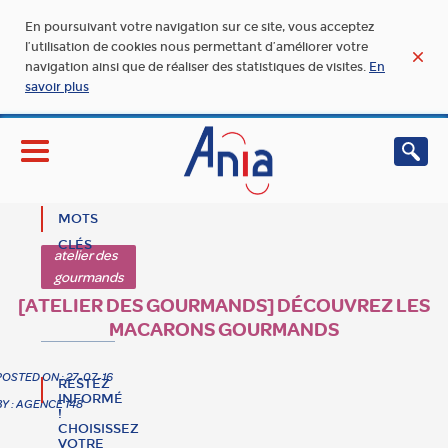
En poursuivant votre navigation sur ce site, vous acceptez
l’utilisation de cookies nous permettant d’améliorer votre
navigation ainsi que de réaliser des statistiques de visites.
En
savoir plus
MOTS
CLÉS
atelier des
gourmands
[ATELIER DES GOURMANDS] DÉCOUVREZ LES
MACARONS GOURMANDS
POSTED ON : 27-07-16
RESTEZ
INFORMÉ
BY : AGENCE 148
!
CHOISISSEZ
VOTRE