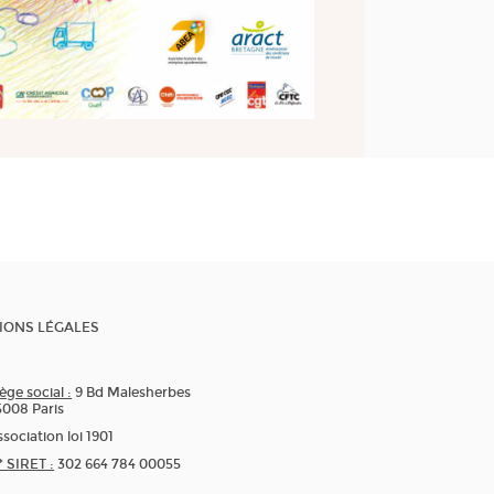
IONS LÉGALES
ège social :
9 Bd Malesherbes
5008 Paris
sociation loi 1901
* SIRET :
302 664 784 00055