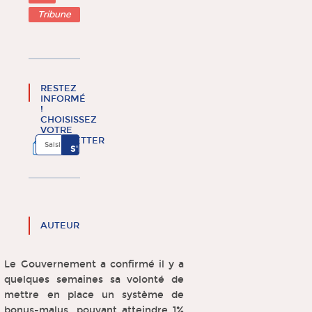
Tribune
RESTEZ
INFORMÉ
!
CHOISISSEZ
VOTRE
NEWSLETTER
AUTEUR
Le Gouvernement a confirmé il y a
quelques semaines sa volonté de
mettre en place un système de
bonus-malus, pouvant atteindre 1%