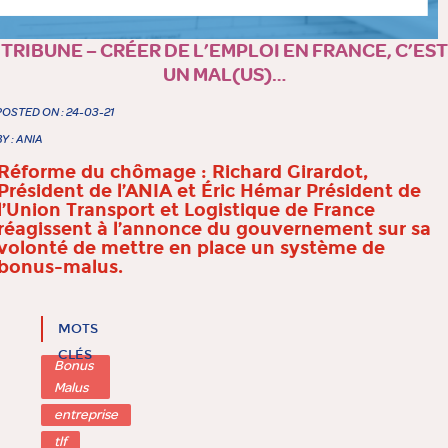
TRIBUNE – CRÉER DE L’EMPLOI EN FRANCE, C’EST
UN MAL(US)…
POSTED ON : 24-03-21
BY : ANIA
Réforme du chômage : Richard Girardot,
Président de l’ANIA et Éric Hémar Président de
l’Union Transport et Logistique de France
réagissent à l’annonce du gouvernement sur sa
volonté de mettre en place un système de
bonus-malus.
MOTS
CLÉS
Bonus
Malus
entreprise
tlf