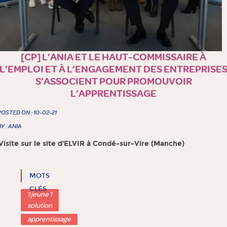
[CP] L’ANIA ET LE HAUT-COMMISSAIRE À
L’EMPLOI ET À L’ENGAGEMENT DES ENTREPRISE
S’ASSOCIENT POUR PROMOUVOIR
L’APPRENTISSAGE
POSTED ON : 10-02-21
BY : ANIA
Visite sur le site d’ELVIR à Condé-sur-Vire (Manche)
MOTS
CLÉS
1 jeune 1
solution
apprentissage